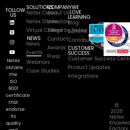
SOLUTIONS
COMPANY
WE
FOLLOW
LOVE
Netex Cloud
About Us
US
LEARNING
Netex Studio
Investors
Blog
Virtual College by Netex
Talent
Summit
Disc
NEWS
Priva
Contact
Contributors
News
Manag
Awards
CUSTOMER
Coo
Events
SUCCESS
Press
Customer Success Cent
Netex
Webinars
Product Updates
obtains
Case Studies
the
Integrations
ISO
9001
certificate
that
©
endorse
2026
its
Netex
Knowle
quality
Factory.